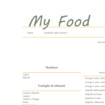
Home
visualizza valori nutritivi
hai sce
Database
alimen
USDA
INRAN
Acciuga o alice, fresc
Acciuga o alice, sotto
Famiglie di alimenti
Acciuga o alice, sotto
Anguilla dallevamento
Cereali e Derivati
Anguilla di fiume
Legumi
Anguilla di mare
Verdure e Ortaggi
Frutta
Anguilla, affumicata