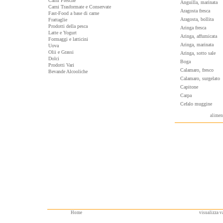
Carni Fresche
Anguilla, marinata
Carni Trasformate e Conservate
Aragosta fresca
Fast-Food a base di carne
Aragosta, bollita
Frattaglie
Prodotti della pesca
Aringa fresca
Latte e Yogurt
Aringa, affumicata
Formaggi e latticini
Aringa, marinata
Uova
Olii e Grassi
Aringa, sotto sale
Dolci
Boga
Prodotti Vari
Calamaro, fresco
Bevande Alcooliche
Calamaro, surgelato
Capitone
Carpa
Cefalo muggine
alimen
Home
visualizza va