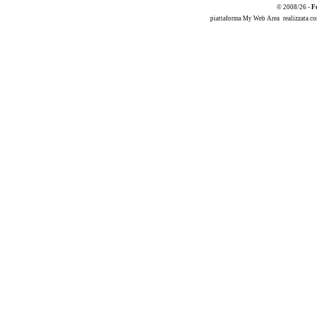
© 2008/26 -
F
piattaforma
My Web Area
realizzata c