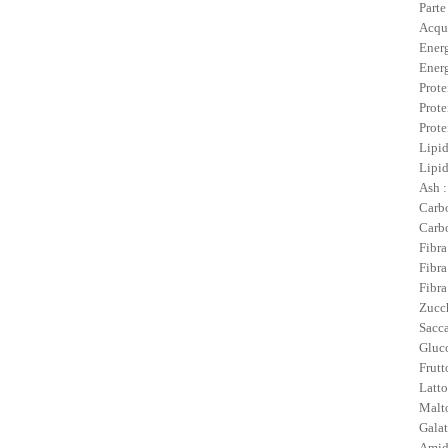
Parte
Acqu
Energ
Energ
Prote
Prote
Prote
Lipid
Lipid
Ash :
Carbo
Carbo
Fibra
Fibra
Fibra
Zucch
Sacca
Gluco
Frutt
Latto
Malto
Galat
Amid