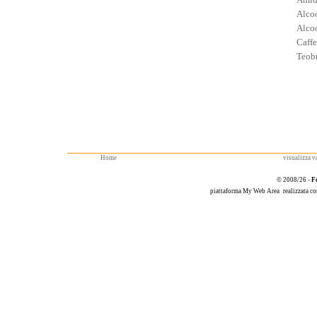
Alcoo
Alcoo
Caffe
Teob
Home
visualizza va
© 2008/26 -
F
piattaforma
My Web Area
realizzata c