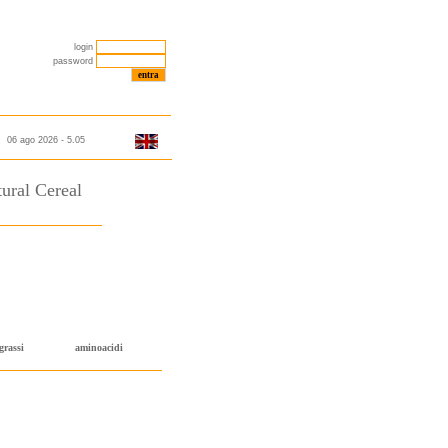
login
password
06 ago 2026 - 5.05
ral Cereal
grassi
aminoacidi