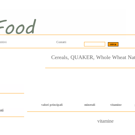
ritivi
Contatti
Cereals, QUAKER, Whole Wheat Natu
valori principali
minerali
vitamine
nti
vitamine