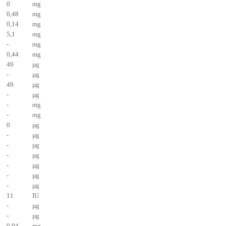
0
mg
0,48
mg
0,14
mg
5,1
mg
-
mg
0,44
mg
49
µg
-
µg
49
µg
-
µg
-
mg
-
mg
0
µg
-
µg
-
µg
-
µg
-
µg
-
µg
-
µg
11
IU
-
µg
-
µg
0,94
mg