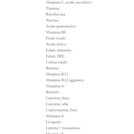
Vitamina C, acido ascorbico :
Tiamina :
Riboflavina :
Niacina :
Acido pantotenico :
Vitamina B6 :
Folati totale :
Acido folico :
Folati, alimento :
Folati, DFE :
Colina totale :
Betaina :
Vitamina B12 :
Vitamina B12 aggiunta :
Vitamina A :
Retinoli :
Carotene, beta :
Carotene, alfa :
Criptoxantina, beta :
Vitamina A :
Licopene :
Luteina + zeaxantina :
Vitamina E :