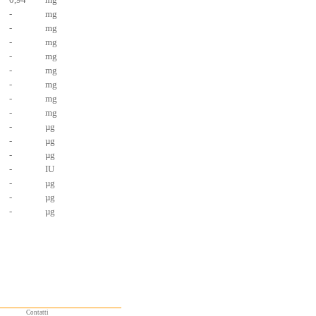
-
mg
-
mg
-
mg
-
mg
-
mg
-
mg
-
mg
-
mg
-
µg
-
µg
-
µg
-
IU
-
µg
-
µg
-
µg
Contatti