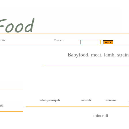
ritivi
Contatti
Babyfood, meat, lamb, strai
valori principali
minerali
vitamine
nti
minerali