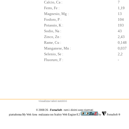
Calcio, Ca :
7
Ferro, Fe :
1,19
Magnesio, Mg :
13
Fosforo, P :
104
Potassio, K :
193
Sodio, Na :
43
Zinco, Zn :
2,43
Rame, Cu :
0,148
Manganese, Mn :
0,037
Selenio, Se :
2,2
Fluoruro, F :
-
visualizza valori nutritivi
© 2008/26 -
FornaSoft
- tutti i diritti sono riservati
piattaforma
My Web Area
realizzata con
Scaltry Web Engine 8.2
by
FornaSoft
®