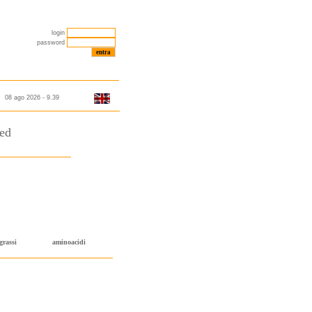
login
password
08 ago 2026 - 9.39
ned
grassi
aminoacidi