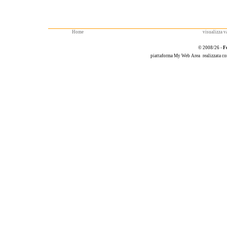
Home
visualizza va
© 2008/26 -
F
piattaforma
My Web Area
realizzata c