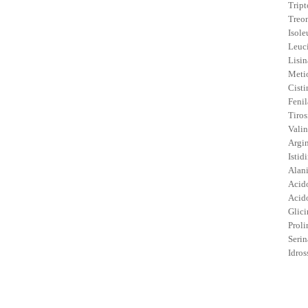
Tript
Treon
Isole
Leuci
Lisin
Metio
Cisti
Fenil
Tiros
Valin
Argin
Istidi
Alani
Acido
Acid
Glici
Proli
Serin
Idros